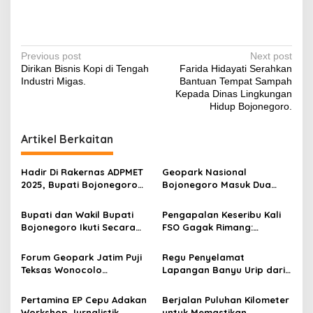
P
Previous post
Next post
Dirikan Bisnis Kopi di Tengah
Farida Hidayati Serahkan
o
Industri Migas.
Bantuan Tempat Sampah
s
Kepada Dinas Lingkungan
Hidup Bojonegoro.
t
n
Artikel Berkaitan
a
v
Hadir Di Rakernas ADPMET
Geopark Nasional
2025, Bupati Bojonegoro
Bojonegoro Masuk Dua
i
Dorong Daerah Penghasil
Besar Aspiring Unesco
g
Migas dan Energi
Global Geopark 2025
Bupati dan Wakil Bupati
Pengapalan Keseribu Kali
Terbarukan Perkuat
Bojonegoro Ikuti Secara
FSO Gagak Rimang:
a
Kemandirian Energi
Daring Peresmian
Mengukuhkan Ketahanan
Nasional
t
Peningkatan Produksi
Energi Indonesia
Forum Geopark Jatim Puji
Regu Penyelamat
Minyak Blok Cepu
i
Teksas Wonocolo
Lapangan Banyu Urip dari
Bojonegoro, Sangat
Desa Mojodelik
o
Potensi Jadi Unesco Global
Pertamina EP Cepu Adakan
Berjalan Puluhan Kilometer
Geopark
Workshop Jurnalistik
untuk Memastikan