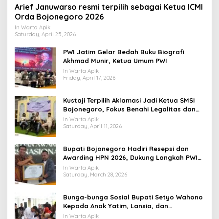
Arief Januwarso resmi terpilih sebagai Ketua ICMI
Orda Bojonegoro 2026
In Warta Apik
Saturday, April 25, 2026
PWI Jatim Gelar Bedah Buku Biografi
Akhmad Munir, Ketua Umum PWI
In Warta Apik
Friday, April 17, 2026
​Kustaji Terpilih Aklamasi Jadi Ketua SMSI
Bojonegoro, Fokus Benahi Legalitas dan
UKW Anggota
In Warta Apik
Saturday, April 11, 2026
Bupati Bojonegoro Hadiri Resepsi dan
Awarding HPN 2026, Dukung Langkah PWI
Tingkatkan Kompetensi Wartawan
In Warta Apik
Saturday, March 28, 2026
Bunga-bunga Sosial Bupati Setyo Wahono
Kepada Anak Yatim, Lansia, dan
Penyandang Disabilitas di Kasiman
In Warta Apik