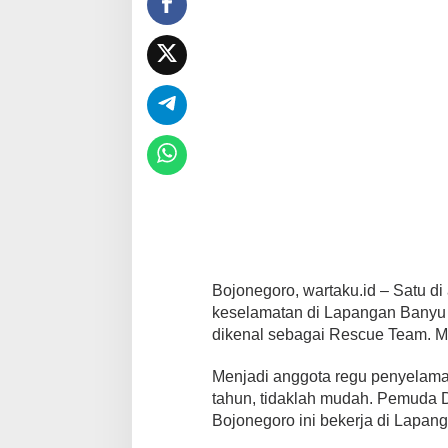
l
i
k
Bojonegoro, wartaku.id – Satu d
keselamatan di Lapangan Banyu 
dikenal sebagai Rescue Team. Me
Menjadi anggota regu penyelamat
tahun, tidaklah mudah. Pemuda
Bojonegoro ini bekerja di Lapan