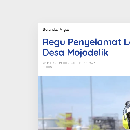
Beranda
/
Migas
R
e
Regu Penyelamat L
g
u
Desa Mojodelik
P
e
n
Wartaku
Friday, October 27, 2023
y
Migas
e
l
a
m
a
t
L
a
p
a
n
g