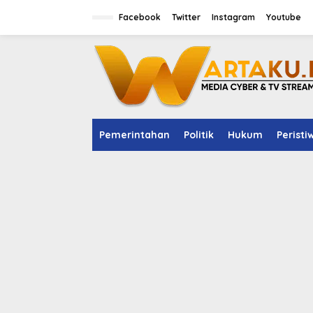
S
Facebook
Twitter
Instagram
Youtube
k
i
p
t
o
c
o
n
t
e
Pemerintahan
Politik
Hukum
Peristi
n
t