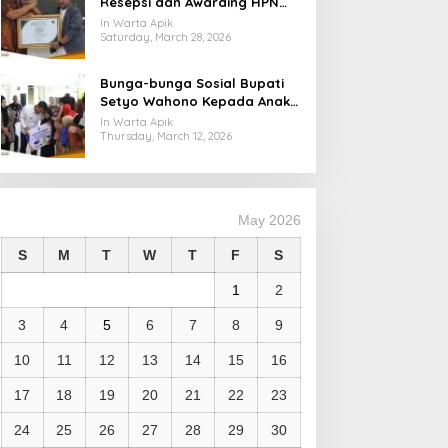
Resepsi dan Awarding HPN
2026, Dukung Langkah PWI
In Warta Apik
Tingkatkan Kompetensi
Saturday, March 28, 2026
Wartawan
Bunga-bunga Sosial Bupati
Setyo Wahono Kepada Anak
Yatim, Lansia, dan
In Warta Apik
Penyandang Disabilitas di
Thursday, March 12, 2026
Kasiman
May 2026
S
M
T
W
T
F
S
1
2
3
4
5
6
7
8
9
10
11
12
13
14
15
16
17
18
19
20
21
22
23
24
25
26
27
28
29
30