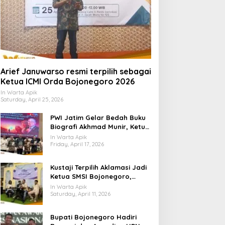
Arief Januwarso resmi terpilih sebagai
Ketua ICMI Orda Bojonegoro 2026
In Warta Apik
Saturday, April 25, 2026
PWI Jatim Gelar Bedah Buku
Biografi Akhmad Munir, Ketua
Umum PWI
In Warta Apik
Friday, April 17, 2026
​Kustaji Terpilih Aklamasi Jadi
Ketua SMSI Bojonegoro,
Fokus Benahi Legalitas dan
In Warta Apik
UKW Anggota
Saturday, April 11, 2026
Bupati Bojonegoro Hadiri