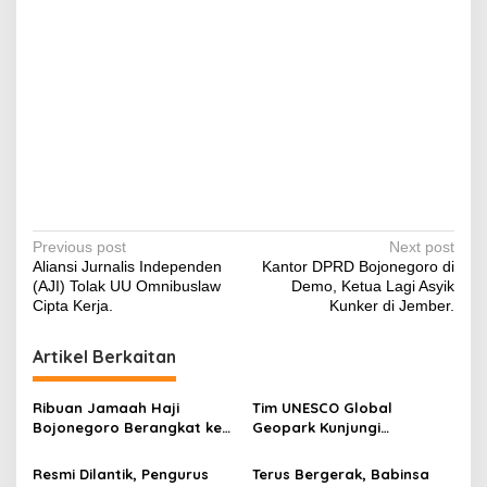
P
Previous post
Next post
Aliansi Jurnalis Independen
Kantor DPRD Bojonegoro di
o
(AJI) Tolak UU Omnibuslaw
Demo, Ketua Lagi Asyik
s
Cipta Kerja.
Kunker di Jember.
t
Artikel Berkaitan
n
a
Ribuan Jamaah Haji
Tim UNESCO Global
v
Bojonegoro Berangkat ke
Geopark Kunjungi
Baitullah, Diiringi Doa dan
Beberapa Objek Wisata
i
Harapan Menjadi Haji
Geologi Bojonegoro
Resmi Dilantik, Pengurus
Terus Bergerak, Babinsa
Mabrur