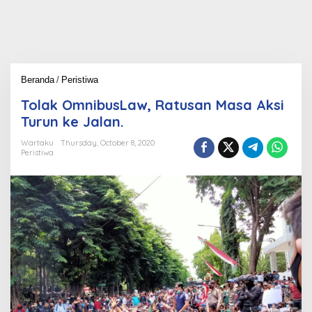
Beranda
/
Peristiwa
T
o
Tolak OmnibusLaw, Ratusan Masa Aksi
l
a
Turun ke Jalan.
k
O
Wartaku
Thursday, October 8, 2020
Peristiwa
m
n
i
b
u
s
L
a
w
,
R
a
t