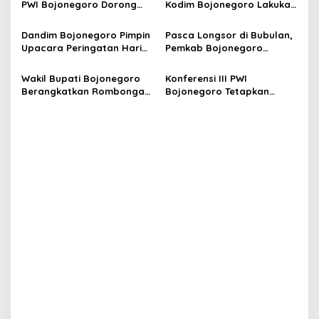
g
PWI Bojonegoro Dorong
Kodim Bojonegoro Lakukan
Peningkatan Kualitas dan
Pembinaan Karakter
a
Integritas Jurnalisme
Generasi Muda Bangsa
Dandim Bojonegoro Pimpin
Pasca Longsor di Bubulan,
t
Upacara Peringatan Hari
Pemkab Bojonegoro
i
Juang TNI AD Tahun 2025
Terjunkan Excavator untuk
Normalisasi Sungai dan
Wakil Bupati Bojonegoro
Konferensi III PWI
o
Percepat Penanganan
Berangkatkan Rombongan
Bojonegoro Tetapkan
n
Pengantar Bantuan Hasil
Sasmito Anggoro sebagai
Donasi untuk Korban
Ketua Baru
Bencana Sumatera