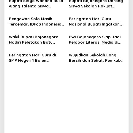
Bupati Setyo Wahono Buka
Bupati Bojonegoro Dorong
i
Ajang Talenta Siswa
Siswa Sekolah Rakyat
g
Bojonegoro Tahun 2026,
Meraih Masa Depan Lebih
Kembangkan Potensi
Baik
Bengawan Solo Masih
Peringatan Hari Guru
a
dalam Ekosistem yang
Tercemar, IDFoS Indonesia
Nasional Bupati Ingatkan
Sportif
t
Nilai Penegakan Hukum dan
Kembali Peran Guru dalam
Minta Jalankan Insentif
Mendidik dan Membentuk
i
Wakil Bupati Bojonegoro
PWI Bojonegoro Siap Jadi
Hijau Daerah
Karakter Anak
Hadiri Peletakan Batu
Pelopor Literasi Media di
o
Pertama untuk
Tengah Tantangan
n
Pembangunan MI Silahul
Jurnalisme Modern
Peringatan Hari Guru di
Wujudkan Sekolah yang
Muslimin
SMP Negeri 1 Balen
Bersih dan Sehat, Pemkab
Bertajuk “KEMBALI
Bojonegoro Gelar Rakerda
SEKOLAH”.
UKS/M