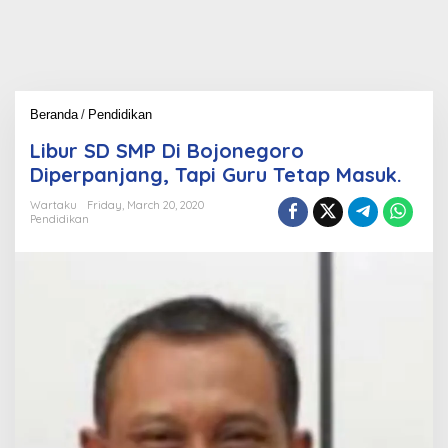
Beranda
/
Pendidikan
L
i
Libur SD SMP Di Bojonegoro
b
u
Diperpanjang, Tapi Guru Tetap Masuk.
r
S
Wartaku
Friday, March 20, 2020
Pendidikan
D
S
M
P
D
i
B
o
j
o
n
e
g