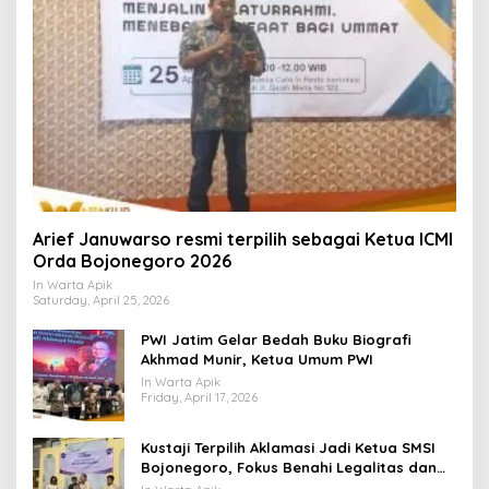
Arief Januwarso resmi terpilih sebagai Ketua ICMI
Orda Bojonegoro 2026
In Warta Apik
Saturday, April 25, 2026
PWI Jatim Gelar Bedah Buku Biografi
Akhmad Munir, Ketua Umum PWI
In Warta Apik
Friday, April 17, 2026
​Kustaji Terpilih Aklamasi Jadi Ketua SMSI
Bojonegoro, Fokus Benahi Legalitas dan
UKW Anggota