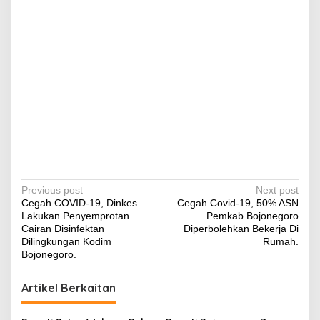
P
Previous post
Next post
Cegah COVID-19, Dinkes
Cegah Covid-19, 50% ASN
o
Lakukan Penyemprotan
Pemkab Bojonegoro
s
Cairan Disinfektan
Diperbolehkan Bekerja Di
Dilingkungan Kodim
Rumah.
t
Bojonegoro.
n
Artikel Berkaitan
a
v