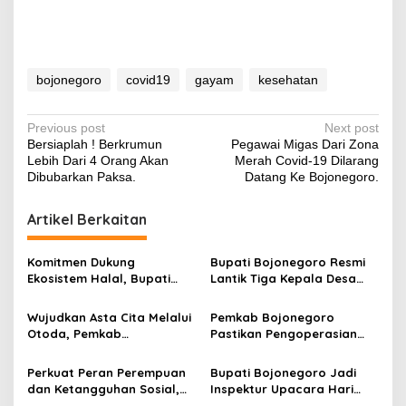
bojonegoro
covid19
gayam
kesehatan
P
Previous post
Next post
Bersiaplah ! Berkrumun
Pegawai Migas Dari Zona
o
Lebih Dari 4 Orang Akan
Merah Covid-19 Dilarang
s
Dibubarkan Paksa.
Datang Ke Bojonegoro.
t
Artikel Berkaitan
n
a
Komitmen Dukung
Bupati Bojonegoro Resmi
v
Ekosistem Halal, Bupati
Lantik Tiga Kepala Desa
Setyo Wahono Terima
Hasil PAW, Dorong Bangun
i
Penghargaan dari Halal
Harmoni untuk Majukan
Wujudkan Asta Cita Melalui
Pemkab Bojonegoro
g
Metric UB.
Desa
Otoda, Pemkab
Pastikan Pengoperasian
Bojonegoro Raih Prestasi
RPH Banjarsari Sesuai
a
Penyelenggaraan
Standar, Gelar Sosialisasi
Perkuat Peran Perempuan
Bupati Bojonegoro Jadi
t
Pemerintahan Terbaik 2025
Bersama Pelaku Usaha
dan Ketangguhan Sosial,
Inspektur Upacara Hari
Momentum Hari Kartini dan
Kartini dan HUT Satpol PP,