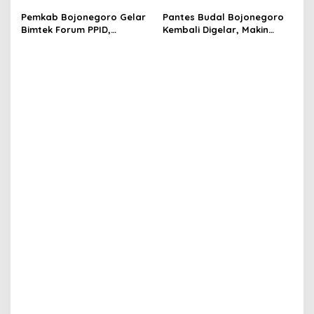
i
HUT Damkar Jadi Refleksi
Damkar, Linmas: Ini 4 Pesan
Pemkab Bojonegoro Gelar
Pantes Budal Bojonegoro
o
Pengabdian
Pentingnya
Bimtek Forum PPID,
Kembali Digelar, Makin
n
Wujudkan Pelayanan Cepat
Gayeng dengan
dan Tepat untuk
Penampilan Campursari
Masyarakat
Moroseneng