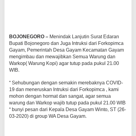
a
l
a
m
.
BOJONEGORO –
Menindak Lanjutin Surat Edaran
Bupati Bojonegoro dan Juga Intruksi dari Forkopimca
Gayam, Pemerintah Desa Gayam Kecamatan Gayam
mengimbau dan mewajibkan Semua Warung dan
Warkop( Warung Kopi) agar tutup pada pukul 21.00
WIB.
“ Sehubungan dengan semakin merebaknya COVID-
19 dan meneruskan Intruksi dari Forkopimca , kami
mohon dengan hormat dan sangat, agar semua
warung dan Warkop wajib tutup pada pukul 21.00 WIB
“ bunyi pesan dari Kepala Desa Gayam Winto, ST (26-
03-2020) di group WA Desa Gayam.