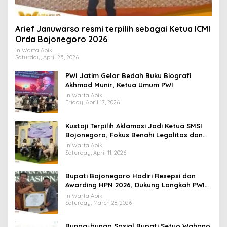
Arief Januwarso resmi terpilih sebagai Ketua ICMI
Orda Bojonegoro 2026
In Warta Apik
Saturday, April 25, 2026
PWI Jatim Gelar Bedah Buku Biografi
Akhmad Munir, Ketua Umum PWI
In Warta Apik
Friday, April 17, 2026
​Kustaji Terpilih Aklamasi Jadi Ketua SMSI
Bojonegoro, Fokus Benahi Legalitas dan
UKW Anggota
In Warta Apik
Saturday, April 11, 2026
Bupati Bojonegoro Hadiri Resepsi dan
Awarding HPN 2026, Dukung Langkah PWI
Tingkatkan Kompetensi Wartawan
In Warta Apik
Saturday, March 28, 2026
Bunga-bunga Sosial Bupati Setyo Wahono