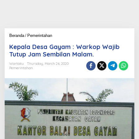
Beranda
/
Pemerintahan
K
e
Kepala Desa Gayam : Warkop Wajib
p
a
Tutup Jam Sembilan Malam.
l
a
Wartaku
Thursday, March 26, 2020
Pemerintahan
D
e
s
a
G
a
y
a
m
:
W
a
r