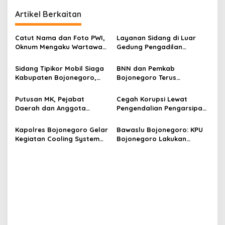
n
Artikel Berkaitan
a
v
Catut Nama dan Foto PWI,
Layanan Sidang di Luar
Oknum Mengaku Wartawan
Gedung Pengadilan
i
Dilaporkan Polisi
Bojonegoro Resmi
g
Launching, Cepat dan
Sidang Tipikor Mobil Siaga
BNN dan Pemkab
Ramah
Kabupaten Bojonegoro,
Bojonegoro Terus
a
Agenda Tanggapan JPU
Bersinergi Bentengi
t
Masyarakat dari Bahaya
Putusan MK, Pejabat
Cegah Korupsi Lewat
Narkoba.
i
Daerah dan Anggota
Pengendalian Pengarsipan
TNI/Polri dapat Dikenakan
dan Legal Drafting yang
o
Sanksi Pidana Jika Terbukti
Benar
Kapolres Bojonegoro Gelar
Bawaslu Bojonegoro: KPU
n
Tidak Netral dalam Pilkada
Kegiatan Cooling System
Bojonegoro Lakukan
Jelang Pilkada Serentak
Pelanggaran Administratif
2024
dalam Pelaksanaan
Kampanye Pilkada