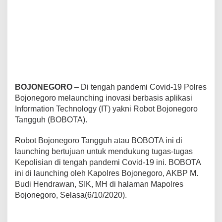
c
h
i
n
g
B
O
B
O
T
BOJONEGORO
– Di tengah pandemi Covid-19 Polres
A
Bojonegoro melaunching inovasi berbasis aplikasi
.
Information Technology (IT) yakni Robot Bojonegoro
Tangguh (BOBOTA).
Robot Bojonegoro Tangguh atau BOBOTA ini di
launching bertujuan untuk mendukung tugas-tugas
Kepolisian di tengah pandemi Covid-19 ini. BOBOTA
ini di launching oleh Kapolres Bojonegoro, AKBP M.
Budi Hendrawan, SIK, MH di halaman Mapolres
Bojonegoro, Selasa(6/10/2020).