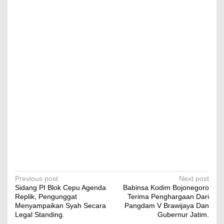
P
Previous post
Next post
Sidang PI Blok Cepu Agenda
Babinsa Kodim Bojonegoro
o
Replik, Pengunggat
Terima Penghargaan Dari
s
Menyampaikan Syah Secara
Pangdam V Brawijaya Dan
Legal Standing.
Gubernur Jatim.
t