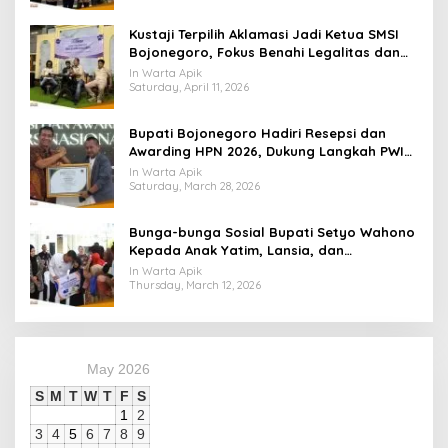
​Kustaji Terpilih Aklamasi Jadi Ketua SMSI
Bojonegoro, Fokus Benahi Legalitas dan
UKW Anggota
In Warta Apik
Saturday, April 11, 2026
Bupati Bojonegoro Hadiri Resepsi dan
Awarding HPN 2026, Dukung Langkah PWI
Tingkatkan Kompetensi Wartawan
In Warta Apik
Saturday, March 28, 2026
Bunga-bunga Sosial Bupati Setyo Wahono
Kepada Anak Yatim, Lansia, dan
Penyandang Disabilitas di Kasiman
In Warta Apik
Thursday, March 12, 2026
May 2026
S
M
T
W
T
F
S
1
2
3
4
5
6
7
8
9