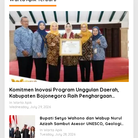
Komitmen Inovasi Program Unggulan Daerah,
Kabupaten Bojonegoro Raih Penghargaan
Tingkat Nasional
In Warta Apik
Wednesday, July 29, 2026
Bupati Setyo Wahono dan Wabup Nurul
Azizah Sambut Asesor UNESCO, Geologi
Bojonegoro Siap Mendunia
In Warta Apik
Tuesday, July 28, 2026