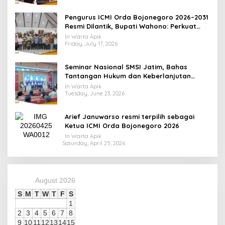
Pengurus ICMI Orda Bojonegoro 2026–2031
Resmi Dilantik, Bupati Wahono: Perkuat
Sinergi Cendekiawan untuk Pembangunan
In Warta Apik
Daerah Berbasis Data dan Riset
Friday, July 17, 2026
Seminar Nasional SMSI Jatim, Bahas
Tantangan Hukum dan Keberlanjutan
Bisnis Media di Era Disrupsi Digital
In Warta Apik
Tuesday, June 23, 2026
Arief Januwarso resmi terpilih sebagai
Ketua ICMI Orda Bojonegoro 2026
In Warta Apik
Saturday, April 25, 2026
August 2026
S
M
T
W
T
F
S
1
2
3
4
5
6
7
8
9
10
11
12
13
14
15