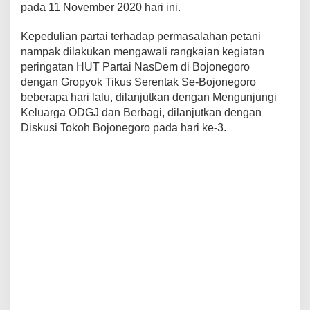
pada 11 November 2020 hari ini.
o
n
o
Kepedulian partai terhadap permasalahan petani
r
nampak dilakukan mengawali rangkaian kegiatan
D
peringatan HUT Partai NasDem di Bojonegoro
a
dengan Gropyok Tikus Serentak Se-Bojonegoro
r
a
beberapa hari lalu, dilanjutkan dengan Mengunjungi
h
Keluarga ODGJ dan Berbagi, dilanjutkan dengan
.
Diskusi Tokoh Bojonegoro pada hari ke-3.