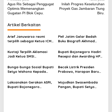
P
Agus Ris Sebagai Penggugat
Inilah Progres Keseluruhan
o
Optimis Memenangkan
Proyek Gas Jambaran Tiung
s
Gugatan PI Blok Cepu.
Biru.
t
Artikel Berkaitan
n
a
Arief Januwarso resmi
PWI Jatim Gelar Bedah
v
terpilih sebagai Ketua ICMI
Buku Biografi Akhmad
Orda Bojonegoro 2026
Munir, Ketua Umum PWI
i
​Kustaji Terpilih Aklamasi
Bupati Bojonegoro Hadiri
g
Jadi Ketua SMSI
Resepsi dan Awarding HPN
Bojonegoro, Fokus Benahi
2026, Dukung Langkah PWI
a
Legalitas dan UKW
Tingkatkan Kompetensi
Bunga-bunga Sosial Bupati
Becak Listrik Presiden
t
Anggota
Wartawan
Setyo Wahono Kepada
Prabowo, Harapan Baru
i
Anak Yatim, Lansia, dan
Penarik Becak Lansia
Penyandang Disabilitas di
Bojonegoro
Laksanakan Gerakan ASRI,
Wujudkan Swasembada
o
Kasiman
Bupati Bojonegoro
Pangan, Bupati Setyo
n
Harapkan Bojonegoro Raih
Wahono Targetkan
Kembali Predikat Kota
Bojonegoro Jadi Produsen
Adipura.
Padi Tertinggi Nasional
Tahun 2028