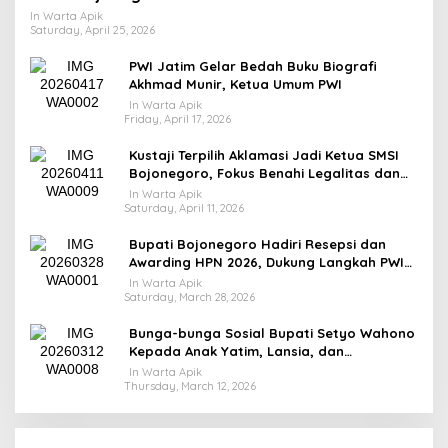
In Warta Apik
Saturday, April 25, 2026
PWI Jatim Gelar Bedah Buku Biografi
Akhmad Munir, Ketua Umum PWI
In Warta Apik
Friday, April 17, 2026
​Kustaji Terpilih Aklamasi Jadi Ketua SMSI
Bojonegoro, Fokus Benahi Legalitas dan
UKW Anggota
In Warta Apik
Saturday, April 11, 2026
Bupati Bojonegoro Hadiri Resepsi dan
Awarding HPN 2026, Dukung Langkah PWI
Tingkatkan Kompetensi Wartawan
In Warta Apik
Saturday, March 28, 2026
Bunga-bunga Sosial Bupati Setyo Wahono
Kepada Anak Yatim, Lansia, dan
Penyandang Disabilitas di Kasiman
In Warta Apik
Thursday, March 12, 2026