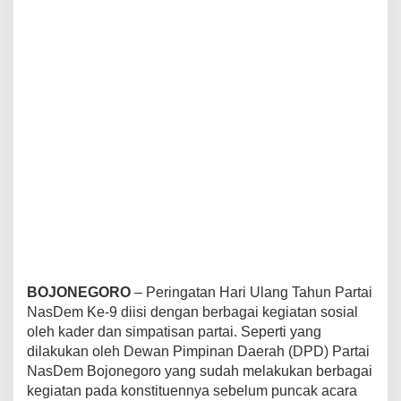
m
K
e
-
9
,
K
a
d
e
r
d
a
n
S
i
m
p
BOJONEGORO
– Peringatan Hari Ulang Tahun Partai
a
NasDem Ke-9 diisi dengan berbagai kegiatan sosial
t
i
oleh kader dan simpatisan partai. Seperti yang
s
dilakukan oleh Dewan Pimpinan Daerah (DPD) Partai
a
NasDem Bojonegoro yang sudah melakukan berbagai
n
kegiatan pada konstituennya sebelum puncak acara
D