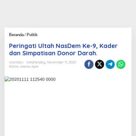
Beranda
/
Politik
P
e
Peringati Ultah NasDem Ke-9, Kader
r
i
dan Simpatisan Donor Darah.
n
g
Wartaku
Wednesday, November 11, 2020
Politik
,
Warta Apik
a
t
i
U
l
t
a
h
N
a
s
D
e