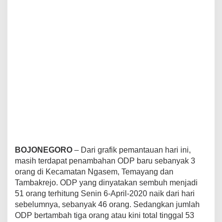
j
o
n
e
g
o
r
o
P
e
r
-
T
a
n
g
g
BOJONEGORO
– Dari grafik pemantauan hari ini,
a
masih terdapat penambahan ODP baru sebanyak 3
l
orang di Kecamatan Ngasem, Temayang dan
6
Tambakrejo. ODP yang dinyatakan sembuh menjadi
A
p
51 orang terhitung Senin 6-April-2020 naik dari hari
r
sebelumnya, sebanyak 46 orang. Sedangkan jumlah
i
ODP bertambah tiga orang atau kini total tinggal 53
l