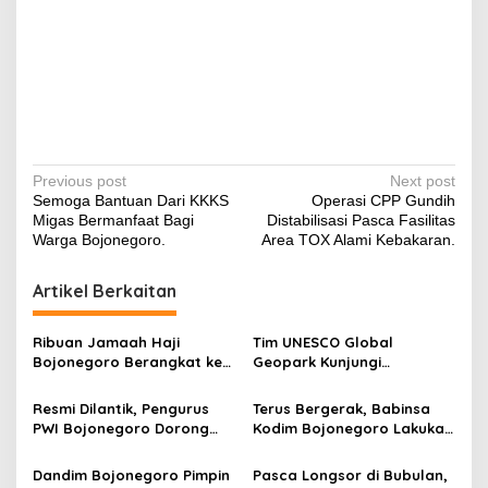
P
Previous post
Next post
Semoga Bantuan Dari KKKS
Operasi CPP Gundih
o
Migas Bermanfaat Bagi
Distabilisasi Pasca Fasilitas
s
Warga Bojonegoro.
Area TOX Alami Kebakaran.
t
Artikel Berkaitan
n
a
Ribuan Jamaah Haji
Tim UNESCO Global
v
Bojonegoro Berangkat ke
Geopark Kunjungi
Baitullah, Diiringi Doa dan
Beberapa Objek Wisata
i
Harapan Menjadi Haji
Geologi Bojonegoro
Resmi Dilantik, Pengurus
Terus Bergerak, Babinsa
g
Mabrur
PWI Bojonegoro Dorong
Kodim Bojonegoro Lakukan
Peningkatan Kualitas dan
Pembinaan Karakter
a
Integritas Jurnalisme
Generasi Muda Bangsa
Dandim Bojonegoro Pimpin
Pasca Longsor di Bubulan,