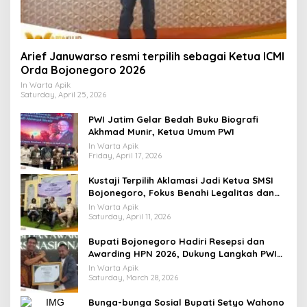
Arief Januwarso resmi terpilih sebagai Ketua ICMI
Orda Bojonegoro 2026
In Warta Apik
Saturday, April 25, 2026
PWI Jatim Gelar Bedah Buku Biografi
Akhmad Munir, Ketua Umum PWI
In Warta Apik
Friday, April 17, 2026
​Kustaji Terpilih Aklamasi Jadi Ketua SMSI
Bojonegoro, Fokus Benahi Legalitas dan
UKW Anggota
In Warta Apik
Saturday, April 11, 2026
Bupati Bojonegoro Hadiri Resepsi dan
Awarding HPN 2026, Dukung Langkah PWI
Tingkatkan Kompetensi Wartawan
In Warta Apik
Saturday, March 28, 2026
Bunga-bunga Sosial Bupati Setyo Wahono