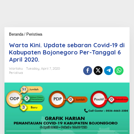
Beranda
/
Peristiwa
W
a
Warta Kini. Update sebaran Covid-19 di
r
t
Kabupaten Bojonegoro Per-Tanggal 6
a
April 2020.
K
i
Wartaku
Tuesday, April 7, 2020
n
Peristiwa
i
.
U
p
d
a
t
e
s
e
b