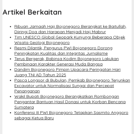
Artikel Berkaitan
Ribuan Jamaah Haji Bojonegoro Berangkat ke Baitullah,
Diiringi Doa dan Harapan Menjadi Haji Mabrur
Tim UNESCO Global Geopark Kunjungi Beberapa Objek
Wisata Geologi Bojonegoro
Resmi Dilantik, Pengurus PWI Bojonegoro Dorong
Peningkatan Kualitas dan Integritas Jurnalisme
Terus Bergerak, Babinsa Kodim Bojonegoro Lakukan
Pembinaan Karakter Generasi Muda Bangsa
Dandim Bojonegoro Pimpin Upacara Peringatan Hari
Juang TNI AD Tahun 2025
Pasca Longsor di Bubulan, Pemkab Bojonegoro Terjunkan
Excavator untuk Normalisasi Sungai dan Percepat
Penanganan
Wakil Bupati Bojonegoro Berangkatkan Rombongan
Pengantar Bantuan Hasil Donasi untuk Korban Bencana
Sumatera
Konferensi III PWI Bojonegoro Tetapkan Sasmito Anggoro
sebagai Ketua Baru