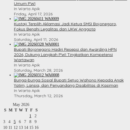
Umum PWI
In Warta Apik
Friday, April 17, 2026
​Kustaji Terpilih Aklamasi Jadi Ketua SMSI Bojonegoro,
Fokus Benahi Legalitas dan UKW Anggota
In Warta Apik
Saturday, April 11, 2026
Bupati Bojonegoro Hadiri Resepsi dan Awarding HPN
2026, Dukung Langkah PWI Tingkatkan Kompetensi
Wartawan
In Warta Apik
Saturday, March 28, 2026
Bunga-bunga Sosial Bupati Setyo Wahono Kepada Anak
Yatim, Lansia, dan Penyandang Disabilitas di Kasiman
In Warta Apik
Thursday, March 12, 2026
May 2026
S
M
T
W
T
F
S
1
2
3
4
5
6
7
8
9
10
11
12
13
14
15
16