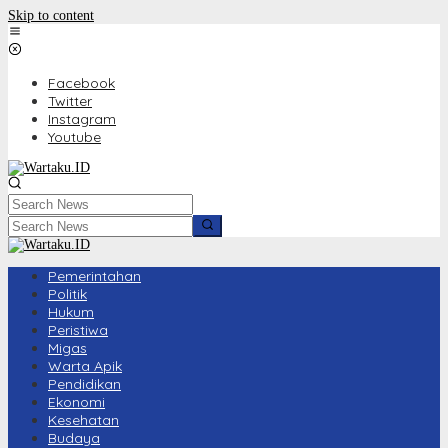
Skip to content
Facebook
Twitter
Instagram
Youtube
Pemerintahan
Politik
Hukum
Peristiwa
Migas
Warta Apik
Pendidikan
Ekonomi
Kesehatan
Budaya