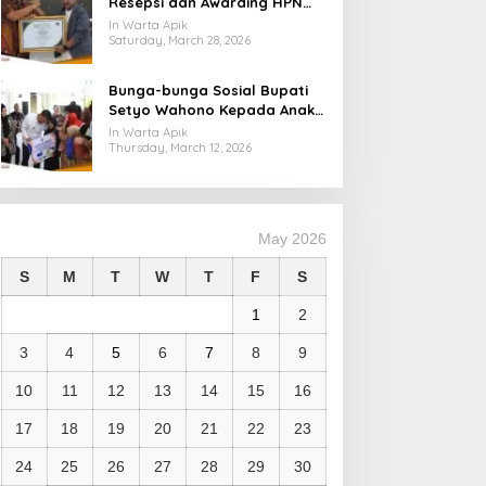
Resepsi dan Awarding HPN
2026, Dukung Langkah PWI
In Warta Apik
Tingkatkan Kompetensi
Saturday, March 28, 2026
Wartawan
Bunga-bunga Sosial Bupati
Setyo Wahono Kepada Anak
Yatim, Lansia, dan
In Warta Apik
Penyandang Disabilitas di
Thursday, March 12, 2026
Kasiman
May 2026
S
M
T
W
T
F
S
1
2
3
4
5
6
7
8
9
10
11
12
13
14
15
16
17
18
19
20
21
22
23
24
25
26
27
28
29
30