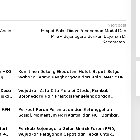
Next post
Angin
Jemput Bola, Dinas Penanaman Modal Dan
PTSP Bojonegoro Berikan Layanan Di
Kecamatan.
n HKG
Komitmen Dukung Ekosistem Halal, Bupati Setyo
ng
Wahono Terima Penghargaan dari Halal Metric UB.
 Desa
Wujudkan Asta Cita Melalui Otoda, Pemkab
ajukan
Bojonegoro Raih Prestasi Penyelenggaraan
Pemerintahan Terbaik 2025
n RPH
Perkuat Peran Perempuan dan Ketangguhan
Sosial, Momentum Hari Kartini dan HUT Damkar
Jadi Refleksi Pengabdian
Hari
Pemkab Bojonegoro Gelar Bimtek Forum PPID,
i 4
Wujudkan Pelayanan Cepat dan Tepat untuk
Masyarakat