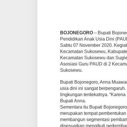
U
s
i
a
D
i
BOJONEGORO
– Bupati Bojon
n
Pendidikan Anak Usia Dini (PAU
i
Sabtu 07 November 2020. Kegiat
(
P
Kecamatan Sukosewu, Kabupaten 
A
Kecamatan Sukosewu dan Sugiwar
U
Asosiasi Guru PAUD di 2 Kecama
D
Sukosewu.
)
.
Bupati Bojonegoro, Anna Muawa
usia dini ini sangat berpengaruh.
lingkungan terdekatnya. “Karena 
Bupati Anna.
Sementara itu Bupati Bojonego
merupakan tempat pembentukan ka
membangun segmentasi pembangu
disesuaikan mengikuti perkemban