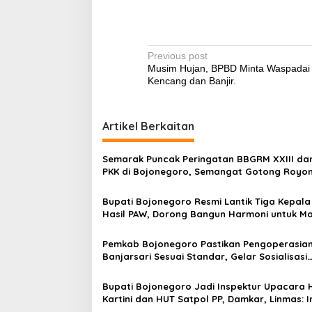
P
Previous post
Musim Hujan, BPBD Minta Waspadai 
o
Kencang dan Banjir.
s
t
Artikel Berkaitan
n
a
Semarak Puncak Peringatan BBGRM XXIII da
v
PKK di Bojonegoro, Semangat Gotong Royo
untuk Kesejahteraan Masyarakat
i
Bupati Bojonegoro Resmi Lantik Tiga Kepala
g
Hasil PAW, Dorong Bangun Harmoni untuk M
Desa
a
Pemkab Bojonegoro Pastikan Pengoperasia
t
Banjarsari Sesuai Standar, Gelar Sosialisasi
i
Bersama Pelaku Usaha
Bupati Bojonegoro Jadi Inspektur Upacara 
o
Kartini dan HUT Satpol PP, Damkar, Linmas: In
Pesan Pentingnya