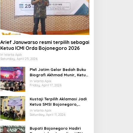
Arief Januwarso resmi terpilih sebagai
Ketua ICMI Orda Bojonegoro 2026
In Warta Apik
Saturday, April 25, 2026
PWI Jatim Gelar Bedah Buku
Biografi Akhmad Munir, Ketua
Umum PWI
In Warta Apik
Friday, April 17, 2026
​Kustaji Terpilih Aklamasi Jadi
Ketua SMSI Bojonegoro,
Fokus Benahi Legalitas dan
In Warta Apik
UKW Anggota
Saturday, April 11, 2026
Bupati Bojonegoro Hadiri