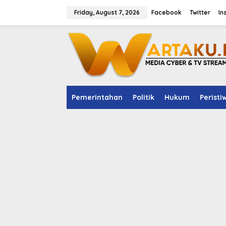
S
Friday, August 7, 2026
Facebook
Twitter
In
k
i
p
t
o
c
o
n
t
e
Pemerintahan
Politik
Hukum
Peristi
n
t