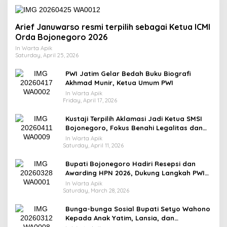
Arief Januwarso resmi terpilih sebagai Ketua ICMI
Orda Bojonegoro 2026
In Warta Apik
Saturday, April 25, 2026
PWI Jatim Gelar Bedah Buku Biografi
Akhmad Munir, Ketua Umum PWI
In Warta Apik
Friday, April 17, 2026
​Kustaji Terpilih Aklamasi Jadi Ketua SMSI
Bojonegoro, Fokus Benahi Legalitas dan
UKW Anggota
In Warta Apik
Saturday, April 11, 2026
Bupati Bojonegoro Hadiri Resepsi dan
Awarding HPN 2026, Dukung Langkah PWI
Tingkatkan Kompetensi Wartawan
In Warta Apik
Saturday, March 28, 2026
Bunga-bunga Sosial Bupati Setyo Wahono
Kepada Anak Yatim, Lansia, dan