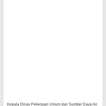
u
n
g
a
n
K
a
r
a
n
g
n
o
n
g
k
o
.
Kepala Dinas Pekerjaan Umum dan Sumber Daya Air