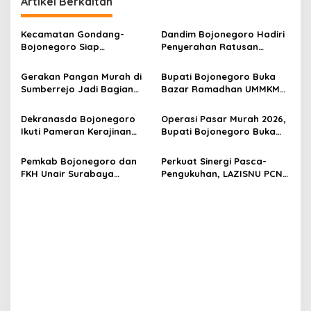
Artikel Berkaitan
a
v
Kecamatan Gondang-
Dandim Bojonegoro Hadiri
i
Bojonegoro Siap
Penyerahan Ratusan
g
Kembangkan Agrowisata
Kendaraan Operasional
Durian Premium,
KDKMP
Gerakan Pangan Murah di
Bupati Bojonegoro Buka
a
Canangkan 1 Rumah 1
Sumberrejo Jadi Bagian
Bazar Ramadhan UMMKM
Pohon
t
Safari Ramadhan Pemkab
Bahagia, Dorong
Bojonegoro
Pertumbuhan dan
i
Dekranasda Bojonegoro
Operasi Pasar Murah 2026,
Penguatan Pelaku Usaha
Ikuti Pameran Kerajinan
Bupati Bojonegoro Buka
o
INACRAFT 2026, Dukungan
Langsung Kegiatan
n
Nyata pada Perajin Lokal
Perdana Di Desa
Pemkab Bojonegoro dan
Perkuat Sinergi Pasca-
Tanjungharjo, Kapas
FKH Unair Surabaya
Pengukuhan, LAZISNU PCNU
Bersinergi Wujudkan Sentra
Bojonegoro Salurkan
Ternak Bebek di Desa
Donasi Kebencanaan
Palembon-Kanor
Sumatera-Aceh melalui
LAZISNU PWNU Jatim.