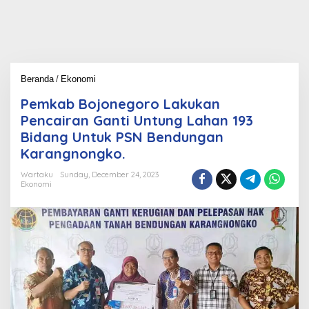
Beranda
/
Ekonomi
P
e
Pemkab Bojonegoro Lakukan
m
k
Pencairan Ganti Untung Lahan 193
a
Bidang Untuk PSN Bendungan
b
Karangnongko.
B
o
Wartaku
Sunday, December 24, 2023
j
Ekonomi
o
n
e
g
o
r
o
L
a
k