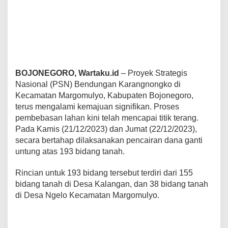
a
h
a
n
1
9
3
B
BOJONEGORO, Wartaku.id
– Proyek Strategis
i
Nasional (PSN) Bendungan Karangnongko di
d
Kecamatan Margomulyo, Kabupaten Bojonegoro,
a
n
terus mengalami kemajuan signifikan. Proses
g
pembebasan lahan kini telah mencapai titik terang.
U
Pada Kamis (21/12/2023) dan Jumat (22/12/2023),
n
secara bertahap dilaksanakan pencairan dana ganti
t
untung atas 193 bidang tanah.
u
k
P
Rincian untuk 193 bidang tersebut terdiri dari 155
S
bidang tanah di Desa Kalangan, dan 38 bidang tanah
N
di Desa Ngelo Kecamatan Margomulyo.
B
e
n
d