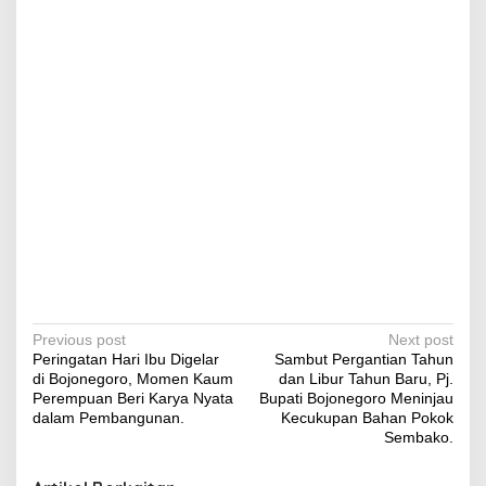
P
Previous post
Next post
Peringatan Hari Ibu Digelar
Sambut Pergantian Tahun
o
di Bojonegoro, Momen Kaum
dan Libur Tahun Baru, Pj.
s
Perempuan Beri Karya Nyata
Bupati Bojonegoro Meninjau
dalam Pembangunan.
Kecukupan Bahan Pokok
t
Sembako.
n