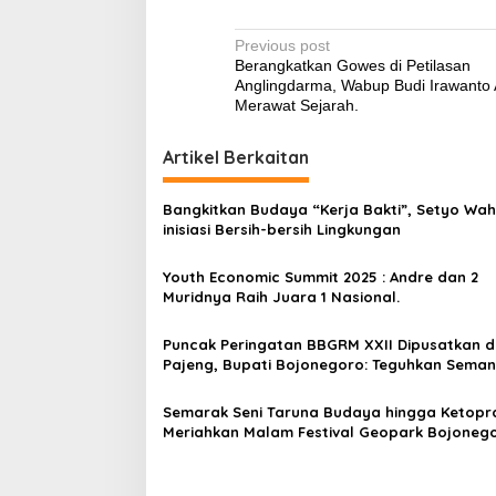
P
Previous post
Berangkatkan Gowes di Petilasan
o
Anglingdarma, Wabup Budi Irawanto
s
Merawat Sejarah.
t
Artikel Berkaitan
n
a
Bangkitkan Budaya “Kerja Bakti”, Setyo Wa
v
inisiasi Bersih-bersih Lingkungan
i
Youth Economic Summit 2025 : Andre dan 2
g
Muridnya Raih Juara 1 Nasional.
a
Puncak Peringatan BBGRM XXII Dipusatkan d
t
Pajeng, Bupati Bojonegoro: Teguhkan Sema
i
Kebersamaan dan Kepedulian Sesama
Semarak Seni Taruna Budaya hingga Ketopr
o
Meriahkan Malam Festival Geopark Bojoneg
n
2025