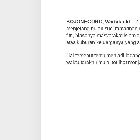
.
BOJONEGORO, Wartaku.Id
– Zi
menjelang bulan suci ramadhan m
fitri, biasanya masyarakat isla
atas kuburan keluarganya yang 
Hal tersebut tentu menjadi lada
waktu terakhir mulai terlihat men