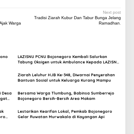
Next post
Tradisi Ziarah Kubur Dan Tabur Bunga Jelang
 Ajak Warga
Ramadhan.
hono
LAZISNU PCNU Bojonegoro Kembali Salurkan
Tabung Oksigen untuk Ambulance Kepada LAZISNU
MWCNU Ngraho.
Ziarah Leluhur HJB Ke-348, Diwarnai Penyerahan
Bantuan Sosial untuk Keluarga Kurang Mampu
i Desa
Bersama Warga Tlumbung, Babinsa Sumberrejo
ngat
Bojonegoro Bersih-Bersih Area Makam
ak
Lestarikan Kearifan Lokal, Pemkab Bojonegoro
oro
Gelar Ruwatan Murwakala di Kayangan Api