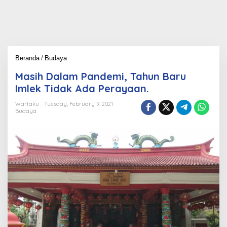
Beranda
/
Budaya
M
a
Masih Dalam Pandemi, Tahun Baru
s
i
Imlek Tidak Ada Perayaan.
h
D
Wartaku
Tuesday, February 9, 2021
Budaya
a
l
a
m
P
a
n
d
e
m
i
,
T