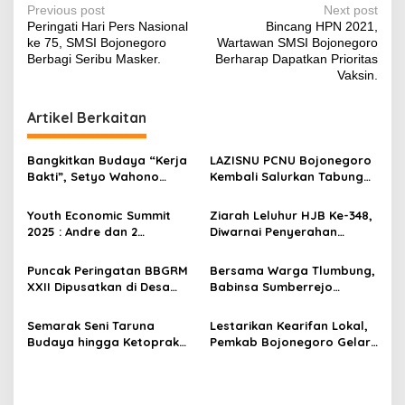
P
Previous post
Next post
Peringati Hari Pers Nasional
Bincang HPN 2021,
o
ke 75, SMSI Bojonegoro
Wartawan SMSI Bojonegoro
s
Berbagi Seribu Masker.
Berharap Dapatkan Prioritas
Vaksin.
t
n
Artikel Berkaitan
a
v
Bangkitkan Budaya “Kerja
LAZISNU PCNU Bojonegoro
Bakti”, Setyo Wahono
Kembali Salurkan Tabung
i
inisiasi Bersih-bersih
Oksigen untuk Ambulance
g
Lingkungan
Kepada LAZISNU MWCNU
Youth Economic Summit
Ziarah Leluhur HJB Ke-348,
Ngraho.
2025 : Andre dan 2
Diwarnai Penyerahan
a
Muridnya Raih Juara 1
Bantuan Sosial untuk
t
Nasional.
Keluarga Kurang Mampu
Puncak Peringatan BBGRM
Bersama Warga Tlumbung,
i
XXII Dipusatkan di Desa
Babinsa Sumberrejo
Pajeng, Bupati Bojonegoro:
Bojonegoro Bersih-Bersih
o
Teguhkan Semangat
Area Makam
Semarak Seni Taruna
Lestarikan Kearifan Lokal,
n
Kebersamaan dan
Budaya hingga Ketoprak
Pemkab Bojonegoro Gelar
Kepedulian Sesama
Meriahkan Malam Festival
Ruwatan Murwakala di
Geopark Bojonegoro 2025
Kayangan Api