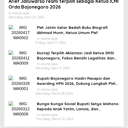
Arief Januwarso resmi terpilih sebagai Ketua ICMI
Orda Bojonegoro 2026
In Warta Apik
Saturday, April 25, 2026
PWI Jatim Gelar Bedah Buku Biografi
Akhmad Munir, Ketua Umum PWI
In Warta Apik
Friday, April 17, 2026
​Kustaji Terpilih Aklamasi Jadi Ketua SMSI
Bojonegoro, Fokus Benahi Legalitas dan
UKW Anggota
In Warta Apik
Saturday, April 11, 2026
Bupati Bojonegoro Hadiri Resepsi dan
Awarding HPN 2026, Dukung Langkah PWI
Tingkatkan Kompetensi Wartawan
In Warta Apik
Saturday, March 28, 2026
Bunga-bunga Sosial Bupati Setyo Wahono
Kepada Anak Yatim, Lansia, dan
Penyandang Disabilitas di Kasiman
In Warta Apik
Thursday, March 12, 2026