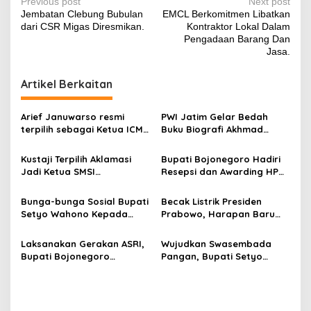
P
Previous post
Next post
Jembatan Clebung Bubulan
EMCL Berkomitmen Libatkan
o
dari CSR Migas Diresmikan.
Kontraktor Lokal Dalam
s
Pengadaan Barang Dan
Jasa.
t
n
Artikel Berkaitan
a
v
Arief Januwarso resmi
PWI Jatim Gelar Bedah
terpilih sebagai Ketua ICMI
Buku Biografi Akhmad
i
Orda Bojonegoro 2026
Munir, Ketua Umum PWI
g
​Kustaji Terpilih Aklamasi
Bupati Bojonegoro Hadiri
Jadi Ketua SMSI
Resepsi dan Awarding HPN
a
Bojonegoro, Fokus Benahi
2026, Dukung Langkah PWI
t
Legalitas dan UKW
Tingkatkan Kompetensi
Bunga-bunga Sosial Bupati
Becak Listrik Presiden
Anggota
Wartawan
i
Setyo Wahono Kepada
Prabowo, Harapan Baru
Anak Yatim, Lansia, dan
Penarik Becak Lansia
o
Penyandang Disabilitas di
Bojonegoro
Laksanakan Gerakan ASRI,
Wujudkan Swasembada
n
Kasiman
Bupati Bojonegoro
Pangan, Bupati Setyo
Harapkan Bojonegoro Raih
Wahono Targetkan
Kembali Predikat Kota
Bojonegoro Jadi Produsen
Adipura.
Padi Tertinggi Nasional
Tahun 2028