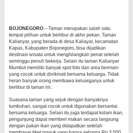
e
l
u
a
r
BOJONEGORO
– Taman merupakan salah satu
g
tempat pilihan untuk berlibur di akhir pekan. Taman
a
.
Kalianyar, yang berada di desa Kaliayar, kecamatan
Kapas, Kabupaten Bojonegoro, bisa dijadikan
destinasi wisata untuk menghilangkan penat setelah
seminggu penuh bekerja. Selain itu taman Kalianyar
Mumbul memiliki banyak spot foto dan area bermain
yang cocok untuk dinikmati bersama keluarga. Tidak
heran banyak orang membawa keluarganya untuk
berlibur di taman ini.
Suasana taman yang sejuk dengan banyaknya
tumbuhan, sangat cocok untuk digunakan bersantai
bersama keluarga. Selain itu juga terdapat kolam ikan,
pengunjung dapat memberi makan secara langsung
dengan pakan ikan yang didapatkan setelah
membayar tiket masuk yang hanya seharga Rp 3.000