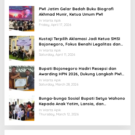
PWI Jatim Gelar Bedah Buku Biografi
Akhmad Munir, Ketua Umum PWI
In Warta Apik
Friday, April 17, 2026
​Kustaji Terpilih Aklamasi Jadi Ketua SMSI
Bojonegoro, Fokus Benahi Legalitas dan
UKW Anggota
In Warta Apik
Saturday, April 11, 2026
Bupati Bojonegoro Hadiri Resepsi dan
Awarding HPN 2026, Dukung Langkah PWI
Tingkatkan Kompetensi Wartawan
In Warta Apik
Saturday, March 28, 2026
Bunga-bunga Sosial Bupati Setyo Wahono
Kepada Anak Yatim, Lansia, dan
Penyandang Disabilitas di Kasiman
In Warta Apik
Thursday, March 12, 2026