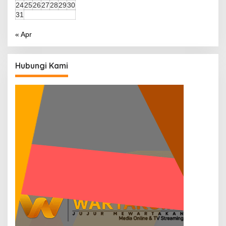
24
25
26
27
28
29
30
31
« Apr
Hubungi Kami