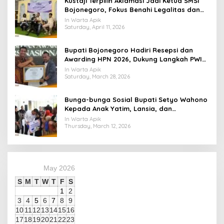
​Kustaji Terpilih Aklamasi Jadi Ketua SMSI
Bojonegoro, Fokus Benahi Legalitas dan
UKW Anggota
In Warta Apik
Saturday, April 11, 2026
Bupati Bojonegoro Hadiri Resepsi dan
Awarding HPN 2026, Dukung Langkah PWI
Tingkatkan Kompetensi Wartawan
In Warta Apik
Saturday, March 28, 2026
Bunga-bunga Sosial Bupati Setyo Wahono
Kepada Anak Yatim, Lansia, dan
Penyandang Disabilitas di Kasiman
In Warta Apik
Thursday, March 12, 2026
May 2026
S
M
T
W
T
F
S
1
2
3
4
5
6
7
8
9
10
11
12
13
14
15
16
17
18
19
20
21
22
23