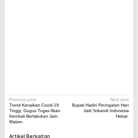
P
Previous post
Next post
Trend Kenaikan Covid-19
Bupati Hadiri Peringatan Hari
o
Tinggi, Gugus Tugas Akan
Jadi Srikandi Indonesia
s
Kembali Berlakukan Jam
Hebat.
Malam.
t
n
Artikel Berkaitan