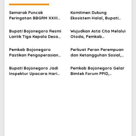
a
v
Semarak Puncak
Komitmen Dukung
Peringatan BBGRM XXIII
Ekosistem Halal, Bupati
i
dan HKG PKK di
Setyo Wahono Terima
g
Bojonegoro, Semangat
Penghargaan dari Halal
Bupati Bojonegoro Resmi
Wujudkan Asta Cita Melalui
Gotong Royong untuk
Metric UB.
Lantik Tiga Kepala Desa
Otoda, Pemkab
a
Kesejahteraan Masyarakat
Hasil PAW, Dorong Bangun
Bojonegoro Raih Prestasi
t
Harmoni untuk Majukan
Penyelenggaraan
Pemkab Bojonegoro
Perkuat Peran Perempuan
Desa
Pemerintahan Terbaik 2025
i
Pastikan Pengoperasian
dan Ketangguhan Sosial,
RPH Banjarsari Sesuai
Momentum Hari Kartini dan
o
Standar, Gelar Sosialisasi
HUT Damkar Jadi Refleksi
Bupati Bojonegoro Jadi
Pemkab Bojonegoro Gelar
n
Bersama Pelaku Usaha
Pengabdian
Inspektur Upacara Hari
Bimtek Forum PPID,
Kartini dan HUT Satpol PP,
Wujudkan Pelayanan Cepat
Damkar, Linmas: Ini 4 Pesan
dan Tepat untuk
Pentingnya
Masyarakat