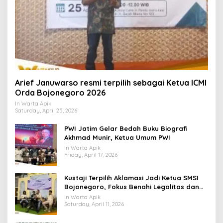
Arief Januwarso resmi terpilih sebagai Ketua ICMI
Orda Bojonegoro 2026
In Warta Apik
Saturday, April 25, 2026
PWI Jatim Gelar Bedah Buku Biografi
Akhmad Munir, Ketua Umum PWI
In Warta Apik
Friday, April 17, 2026
​Kustaji Terpilih Aklamasi Jadi Ketua SMSI
Bojonegoro, Fokus Benahi Legalitas dan
UKW Anggota
In Warta Apik
Saturday, April 11, 2026