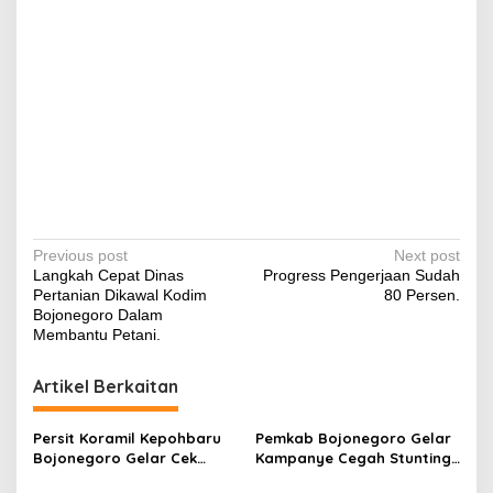
P
Previous post
Next post
Langkah Cepat Dinas
Progress Pengerjaan Sudah
o
Pertanian Dikawal Kodim
80 Persen.
s
Bojonegoro Dalam
Membantu Petani.
t
n
Artikel Berkaitan
a
v
Persit Koramil Kepohbaru
Pemkab Bojonegoro Gelar
Bojonegoro Gelar Cek
Kampanye Cegah Stunting,
i
Kesehatan Gratis
Wujudkan Generasi Sehat