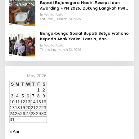
Bupati Bojonegoro Hadiri Resepsi dan
Awarding HPN 2026, Dukung Langkah PWI
Tingkatkan Kompetensi Wartawan
In Warta Apik
Saturday, March 28, 2026
Bunga-bunga Sosial Bupati Setyo Wahono
Kepada Anak Yatim, Lansia, dan
Penyandang Disabilitas di Kasiman
In Warta Apik
Thursday, March 12, 2026
May 2026
S
M
T
W
T
F
S
1
2
3
4
5
6
7
8
9
10
11
12
13
14
15
16
17
18
19
20
21
22
23
24
25
26
27
28
29
30
31
« Apr