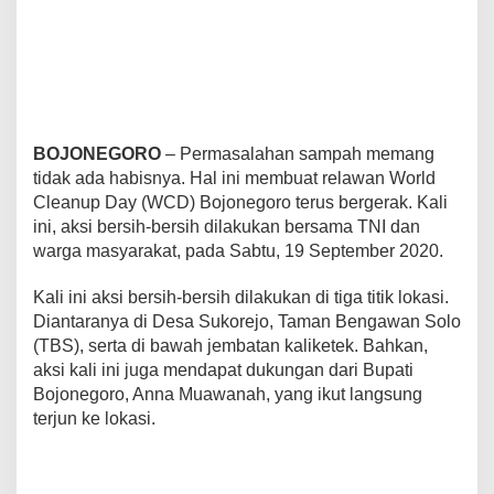
k
B
o
j
o
n
e
g
BOJONEGORO
– Permasalahan sampah memang
o
tidak ada habisnya. Hal ini membuat relawan World
r
Cleanup Day (WCD) Bojonegoro terus bergerak. Kali
o
ini, aksi bersih-bersih dilakukan bersama TNI dan
.
warga masyarakat, pada Sabtu, 19 September 2020.
Kali ini aksi bersih-bersih dilakukan di tiga titik lokasi.
Diantaranya di Desa Sukorejo, Taman Bengawan Solo
(TBS), serta di bawah jembatan kaliketek. Bahkan,
aksi kali ini juga mendapat dukungan dari Bupati
Bojonegoro, Anna Muawanah, yang ikut langsung
terjun ke lokasi.