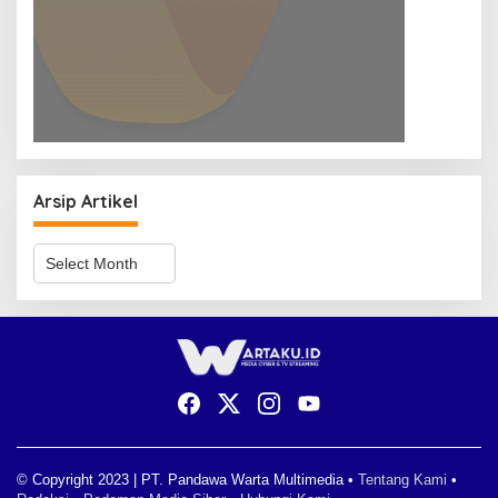
Arsip Artikel
A
r
s
i
p
A
r
t
i
k
e
l
© Copyright 2023 | PT. Pandawa Warta Multimedia •
Tentang Kami
•