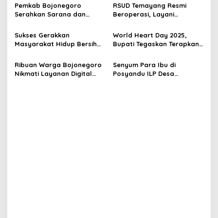
g
dan Berkualitas
Pemkab Bojonegoro
RSUD Temayang Resmi
Serahkan Sarana dan
Beroperasi, Layani
a
Prasarana Penunjang
Kesehatan untuk
t
Layanan Kesehatan di
Bojonegoro Wilayah
Sukses Gerakkan
World Heart Day 2025,
Puskesmas dan RSUD
Selatan
i
Masyarakat Hidup Bersih
Bupati Tegaskan Terapkan
dan Sehat, Dinkes
Pola Hidup dan Aktivitas
o
Bojonegoro Raih
yang Sehat
Ribuan Warga Bojonegoro
Senyum Para Ibu di
n
Penghargaan Tingkat
Nikmati Layanan Digital
Posyandu ILP Desa
Jatim
WASIAT, Lebih Mudah dan
Sobontoro, Bisa Langsung
Cepat saat Periksa
Konsultasi Kesehatan Buah
Kesehatan di RSUD
Hati