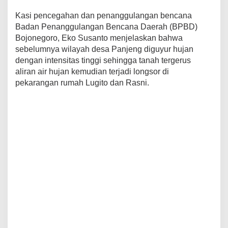
a
L
Kasi pencegahan dan penanggulangan bencana
o
Badan Penanggulangan Bencana Daerah (BPBD)
n
Bojonegoro, Eko Susanto menjelaskan bahwa
g
sebelumnya wilayah desa Panjeng diguyur hujan
s
dengan intensitas tinggi sehingga tanah tergerus
o
r
aliran air hujan kemudian terjadi longsor di
.
pekarangan rumah Lugito dan Rasni.