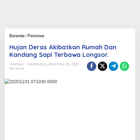
Beranda
/
Peristiwa
H
u
Hujan Deras Akibatkan Rumah Dan
j
a
Kandang Sapi Terbawa Longsor.
n
D
Wartaku
Wednesday, December 30, 2020
Peristiwa
e
r
a
s
A
k
i
b
a
t
k
a
n