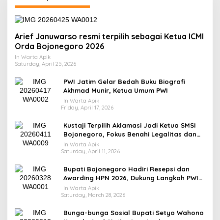
Arief Januwarso resmi terpilih sebagai Ketua ICMI
Orda Bojonegoro 2026
In Warta Apik
Saturday, April 25, 2026
PWI Jatim Gelar Bedah Buku Biografi
Akhmad Munir, Ketua Umum PWI
In Warta Apik
Friday, April 17, 2026
​Kustaji Terpilih Aklamasi Jadi Ketua SMSI
Bojonegoro, Fokus Benahi Legalitas dan
UKW Anggota
In Warta Apik
Saturday, April 11, 2026
Bupati Bojonegoro Hadiri Resepsi dan
Awarding HPN 2026, Dukung Langkah PWI
Tingkatkan Kompetensi Wartawan
In Warta Apik
Saturday, March 28, 2026
Bunga-bunga Sosial Bupati Setyo Wahono