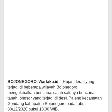
R
u
m
a
h
D
a
n
K
a
n
d
a
n
g
S
a
p
BOJONEGORO, Wartaku.id
– Hujan deras yang
i
terjadi di beberapa wilayah Bojonegoro
T
e
mengakibatkan bencana, salah satunya bencana
r
tanah longsor yang terjadi di desa Pajeng kecamatan
b
Gondang kabupaten Bojonegoro pada rabu,
a
30/12/2020 pukul 13.00 WIB.
w