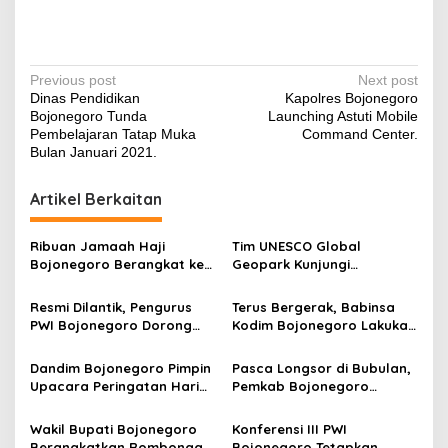
P
Previous post
Next post
Dinas Pendidikan
Kapolres Bojonegoro
o
Bojonegoro Tunda
Launching Astuti Mobile
s
Pembelajaran Tatap Muka
Command Center.
Bulan Januari 2021.
t
n
Artikel Berkaitan
a
v
Ribuan Jamaah Haji
Tim UNESCO Global
Bojonegoro Berangkat ke
Geopark Kunjungi
i
Baitullah, Diiringi Doa dan
Beberapa Objek Wisata
g
Harapan Menjadi Haji
Geologi Bojonegoro
Resmi Dilantik, Pengurus
Terus Bergerak, Babinsa
Mabrur
PWI Bojonegoro Dorong
Kodim Bojonegoro Lakukan
a
Peningkatan Kualitas dan
Pembinaan Karakter
t
Integritas Jurnalisme
Generasi Muda Bangsa
Dandim Bojonegoro Pimpin
Pasca Longsor di Bubulan,
i
Upacara Peringatan Hari
Pemkab Bojonegoro
Juang TNI AD Tahun 2025
Terjunkan Excavator untuk
o
Normalisasi Sungai dan
Wakil Bupati Bojonegoro
Konferensi III PWI
Percepat Penanganan
Berangkatkan Rombongan
Bojonegoro Tetapkan