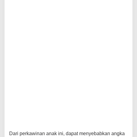
a
w
a
h
2
0
T
a
h
u
n
.
Dari perkawinan anak ini, dapat menyebabkan angka