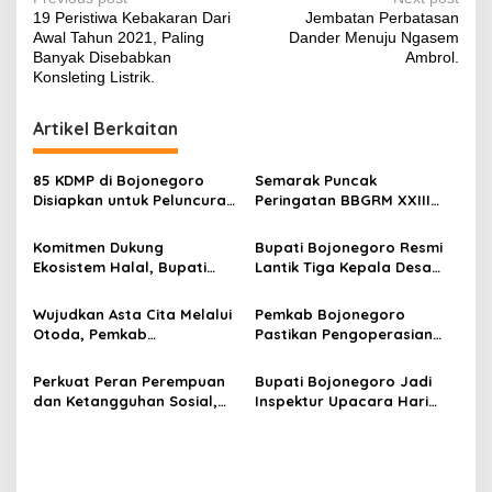
P
19 Peristiwa Kebakaran Dari
Jembatan Perbatasan
o
Awal Tahun 2021, Paling
Dander Menuju Ngasem
s
Banyak Disebabkan
Ambrol.
Konsleting Listrik.
t
n
Artikel Berkaitan
a
v
85 KDMP di Bojonegoro
Semarak Puncak
Disiapkan untuk Peluncuran
Peringatan BBGRM XXIII
i
Tahap Awal Serentak
dan HKG PKK di
g
Nasional, Rakor Dihadiri
Bojonegoro, Semangat
Komitmen Dukung
Bupati Bojonegoro Resmi
Wakil Panglima TNI
Gotong Royong untuk
Ekosistem Halal, Bupati
Lantik Tiga Kepala Desa
a
Kesejahteraan Masyarakat
Setyo Wahono Terima
Hasil PAW, Dorong Bangun
t
Penghargaan dari Halal
Harmoni untuk Majukan
Wujudkan Asta Cita Melalui
Pemkab Bojonegoro
Metric UB.
Desa
i
Otoda, Pemkab
Pastikan Pengoperasian
Bojonegoro Raih Prestasi
RPH Banjarsari Sesuai
o
Penyelenggaraan
Standar, Gelar Sosialisasi
Perkuat Peran Perempuan
Bupati Bojonegoro Jadi
n
Pemerintahan Terbaik 2025
Bersama Pelaku Usaha
dan Ketangguhan Sosial,
Inspektur Upacara Hari
Momentum Hari Kartini dan
Kartini dan HUT Satpol PP,
HUT Damkar Jadi Refleksi
Damkar, Linmas: Ini 4 Pesan
Pengabdian
Pentingnya