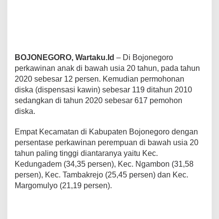
g
g
i
P
e
r
BOJONEGORO, Wartaku.Id
– Di Bojonegoro
k
a
perkawinan anak di bawah usia 20 tahun, pada tahun
w
2020 sebesar 12 persen. Kemudian permohonan
i
diska (dispensasi kawin) sebesar 119 ditahun 2010
n
sedangkan di tahun 2020 sebesar 617 pemohon
a
n
diska.
P
e
Empat Kecamatan di Kabupaten Bojonegoro dengan
r
persentase perkawinan perempuan di bawah usia 20
e
tahun paling tinggi diantaranya yaitu Kec.
m
p
Kedungadem (34,35 persen), Kec. Ngambon (31,58
u
persen), Kec. Tambakrejo (25,45 persen) dan Kec.
a
Margomulyo (21,19 persen).
n
D
i
b