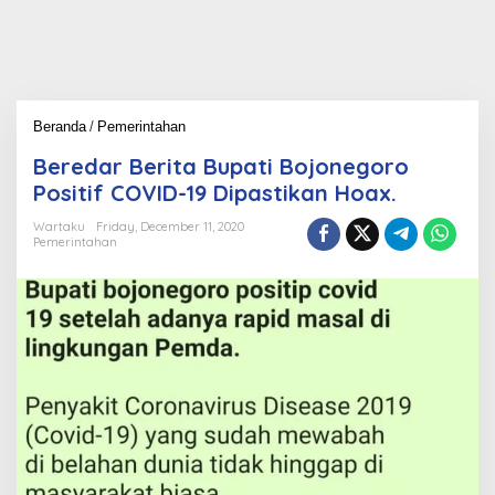
Beranda
/
Pemerintahan
B
e
Beredar Berita Bupati Bojonegoro
r
e
Positif COVID-19 Dipastikan Hoax.
d
a
Wartaku
Friday, December 11, 2020
Pemerintahan
r
B
e
r
i
t
a
B
u
p
a
t
i