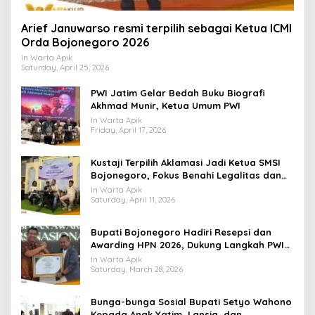
Arief Januwarso resmi terpilih sebagai Ketua ICMI
Orda Bojonegoro 2026
In Warta Apik
Saturday, April 25, 2026
PWI Jatim Gelar Bedah Buku Biografi
Akhmad Munir, Ketua Umum PWI
In Warta Apik
Friday, April 17, 2026
​Kustaji Terpilih Aklamasi Jadi Ketua SMSI
Bojonegoro, Fokus Benahi Legalitas dan
UKW Anggota
In Warta Apik
Saturday, April 11, 2026
Bupati Bojonegoro Hadiri Resepsi dan
Awarding HPN 2026, Dukung Langkah PWI
Tingkatkan Kompetensi Wartawan
In Warta Apik
Saturday, March 28, 2026
Bunga-bunga Sosial Bupati Setyo Wahono
Kepada Anak Yatim, Lansia, dan