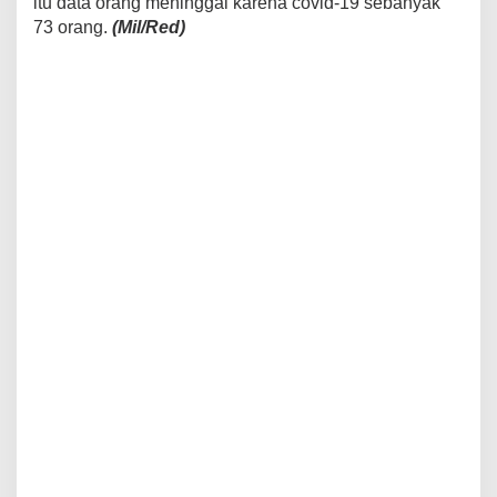
itu data orang meninggal karena covid-19 sebanyak
73 orang.
(Mil/Red)